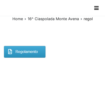
Vai
regol
al
contenuto
Home
16^ Ciaspolada Monte Avena
regol