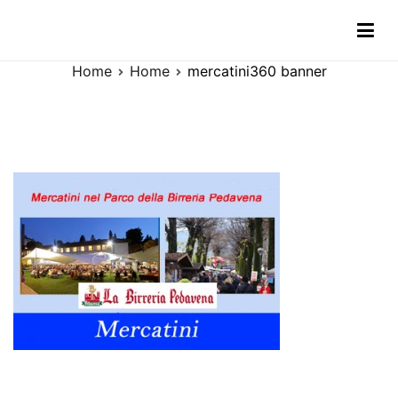
Vai
mercatini360 banner
al
contenuto
Home
Home
mercatini360 banner