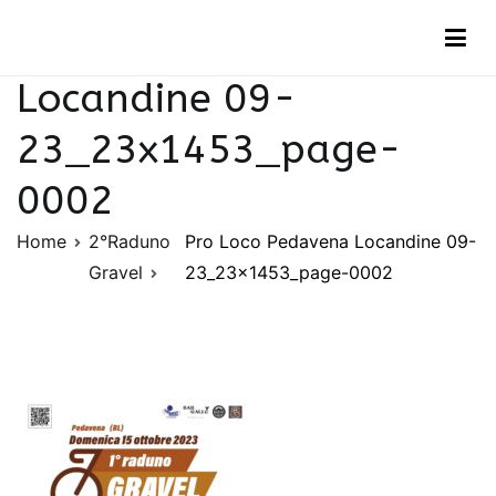
Vai
Pro Loco Pedavena
al
contenuto
Locandine 09-
23_23x1453_page-
0002
Home
2°Raduno
Pro Loco Pedavena Locandine 09-
Gravel
23_23x1453_page-0002