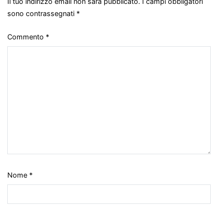
Il tuo indirizzo email non sarà pubblicato.
I campi obbligatori
sono contrassegnati
*
Commento
*
Nome
*