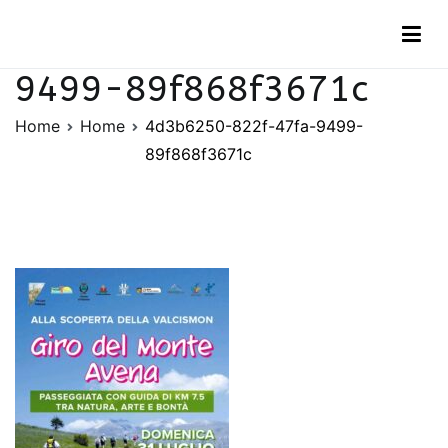
Vai
4d3b6250-822f-47fa-
al
contenuto
9499-89f868f3671c
Home
Home
4d3b6250-822f-47fa-9499-
89f868f3671c